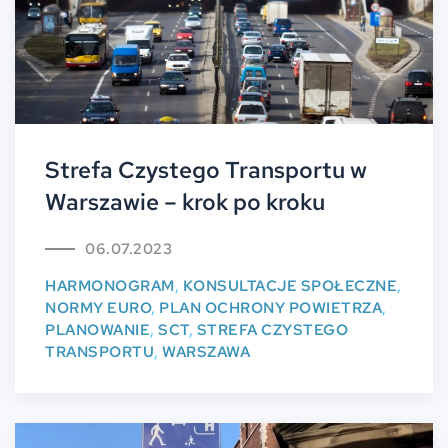
Strefa Czystego Transportu w
Warszawie – krok po kroku
06.07.2023
HARMONOGRAM
,
KONSULTACJE SPOŁECZNE
,
NORMY EURO
,
PLAN OCHRONY POWIETRZA
,
PLANOWANIE
,
SCT
,
STREFA CZYSTEGO
TRANSPORTU
,
WARSZAWA