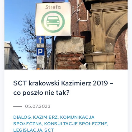
SCT krakowski Kazimierz 2019 –
co poszło nie tak?
05.07.2023
DIALOG
,
KAZIMIERZ
,
KOMUNIKACJA
SPOŁECZNA
,
KONSULTACJE SPOŁECZNE
,
LEGISLACJA
,
SCT