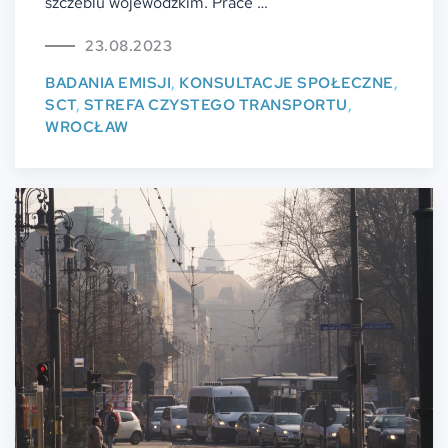
szczeblu wojewódzkim. Prace …
23.08.2023
BADANIA EMISJI
,
KONSULTACJE SPOŁECZNE
,
SCT
,
STREFA CZYSTEGO TRANSPORTU
,
WROCŁAW