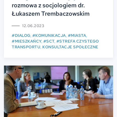
rozmowa z socjologiem dr.
Łukaszem Trembaczowskim
12.06.2023
#DIALOG
,
#KOMUNIKACJA
,
#MIASTA
,
#MIESZKAŃCY
,
#SCT
,
#STREFA CZYSTEGO
TRANSPORTU
,
KONSULTACJE SPOŁECZNE